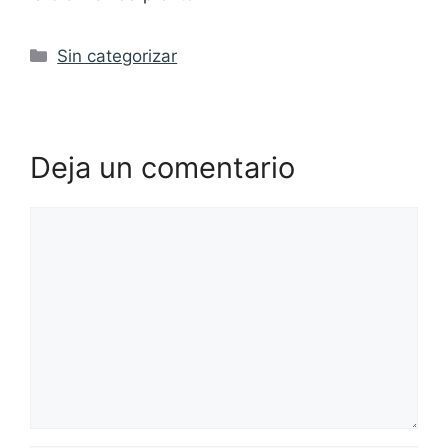
Categorías
Sin categorizar
Deja un comentario
Comentario